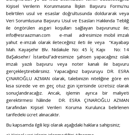
Kişisel Verilerin Korunmasına İlişkin Başvuru Formu’nu
belirtilen usul ve esaslar doğrultusunda doldurarak veya
Veri Sorumlusuna Başvuru Usul ve Esasları Hakkında Tebliğ
ile öngörülen asgari koşulları sağlayan başvurunuz ile;
info@esraazman.com
e-mail adresimize mobil imzalı
yahut e-imzalı olarak ileteceğiniz ileti ile veya “Kayabaşı
Mah. Kayaşehır Blv. Nidakule No: 45 İç Kapı No: 14
BaŞaksehır/ İstanbul”adresimize şahsen yapacağınız ıslak
imzalı yazılı başvuru veya noter kanalı ile başvuru
gerçekleştirebilirsiniz. Yapacağınız başvuruyu DR. ESRA
ÇINAROĞLU AZMAN olarak, talebinizin niteliğine göre en
kısa sürede ve en geç otuz gün içerisinde ücretsiz olarak
sonuçlandıracağız. Ancak, işlemin ayrıca bir maliyeti
gerektirmesi hâlinde DR. ESRA ÇINAROĞLU AZMAN
tarafından Kişisel Verileri Koruma Kurulunca belirlenen
tarifedeki ücret alınacaktır.
Bu kapsamda ilgili kişi olarak aşağıdaki haklara sahipsiniz;