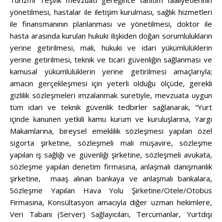
Turizmi Teşvik mevzuatı gereğince tanıtım faaliyetlerinin
yönetilmesi, hastalar ile iletişim kurulması, sağlık hizmetleri
ile finansmanının planlanması ve yönetilmesi, doktor ile
hasta arasında kurulan hukuki ilişkiden doğan sorumlulukların
yerine getirilmesi, mali, hukuki ve idari yükümlülüklerin
yerine getirilmesi, teknik ve ticari güvenliğin sağlanması ve
kamusal yükümlülüklerin yerine getirilmesi amaçlarıyla;
amacın gerçekleşmesi için yeterli olduğu ölçüde, gerekli
gizlilik sözleşmeleri imzalanmak suretiyle, mevzuata uygun
tüm idari ve teknik güvenlik tedbirler sağlanarak, “Yurt
içinde kanunen yetkili kamu kurum ve kuruluşlarına, Yargı
Makamlarına, bireysel emeklilik sözleşmesi yapılan özel
sigorta şirketine, sözleşmeli mali müşavire, sözleşme
yapılan iş sağlığı ve güvenliği şirketine, sözleşmeli avukata,
sözleşme yapılan denetim firmasına, anlaşmalı danışmanlık
şirketine, maaş alınan bankaya ve anlaşmalı bankalara,
Sözleşme Yapılan Hava Yolu Şirketine/Otele/Otobüs
Firmasına, Konsültasyon amacıyla diğer uzman hekimlere,
Veri Tabanı (Server) Sağlayıcıları, Tercümanlar, Yurtdışı