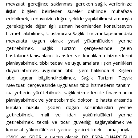
mevzuatı gereğince saklanması gereken sağlık verilerinize
ilişkin bilgileri belirlenen süreler dahilinde muhafaza
edebilmek, tedavinizin doğru şekilde yapılabilmesi amacıyla
gerektiğinde diğer ilgili uzman hekimlerden konsültasyon
hizmeti alabilmek, Uluslararası Sağlık Turizmi kapsamındaki
mevzuata uygun olarak yasal yükümlülükleri yerine
getirebilmek, Sağlık Turizmi çerçevesinde gelen
hastaların/danışanların transfer ve konaklama hizmetlerini
planlayabilmek, tıbbi tedavi ve uygulamalara ilişkin yenilikleri
duyurulabilmek, uygulanan tıbbi işlem hakkında 3. Kişileri
tıbbi açıdan bilgilendirebilmek, Sağlık Turizmi Teşvik
Mevzuatı çerçevesinde uygulanan tıbbi hizmetlerin tanıtım
faaliyetlerini yürütebilmek, sağlık hizmetleri ile finansmanını
planlayabilmek ve yönetebilmek, doktor ile hasta arasında
kurulan hukuki ilişkiden doğan sorumlulukları yerine
getirebilmek, mali ve idari yükümlülükleri yerine
getirebilmek, teknik ve ticari güvenliği sağlayabilmek ve
kamusal yükümlülükleri yerine getirebilmek amaçlarıyla,
KVKK ve GDPR’ a uygun olarak, DR. ESRA ÇINAROĞLU