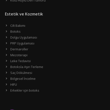
Kötü Huylu Deri Tümörü
Estetik ve Kozmetik
Cilt Bakımı
Botoks
Dolgu Uygulaması
PRP Uygulaması
Dermaroller
Mezoterapi
Leke Tedavisi
Botoksla Aşırı Terleme
Saç Dökülmesi
Bölgesel İncelme
HIFU
Erkekler için botoks