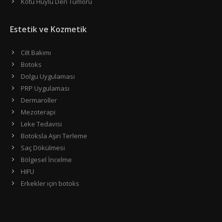
Kötü Huylu Deri Tümörü
Estetik ve Kozmetik
Cilt Bakımı
Botoks
Dolgu Uygulaması
PRP Uygulaması
Dermaroller
Mezoterapi
Leke Tedavisi
Botoksla Aşırı Terleme
Saç Dökülmesi
Bölgesel İncelme
HIFU
Erkekler için botoks