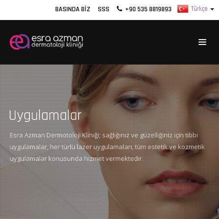
BASINDA BIZ
SSS
+90 535 8819893
Uygulamalar
Esra Azman Dermotoloji Kliniği; sağlığınız ve güzelliğiniz için tıbbi
uygulamalar, her türlü lazer uygulamaları, tüm estetik ve kozmetik
uygulamalar konusunda hizmet vermektedir.