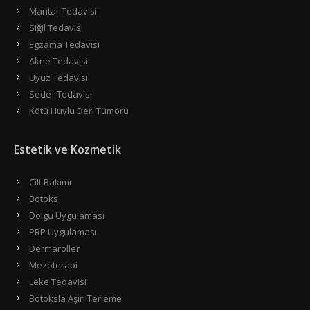
Mantar Tedavisi
Siğil Tedavisi
Egzama Tedavisi
Akne Tedavisi
Uyuz Tedavisi
Sedef Tedavisi
Kötü Huylu Deri Tümörü
Estetik ve Kozmetik
Cilt Bakımı
Botoks
Dolgu Uygulaması
PRP Uygulaması
Dermaroller
Mezoterapi
Leke Tedavisi
Botoksla Aşırı Terleme