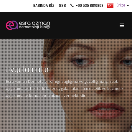
BASINDA BIZ
SSS
+90 535 8819893
Uygulamalar
Esra Azman Dermotoloji Kliniği; sağlığınız ve güzelliğiniz için tıbbi
uygulamalar, her türlü lazer uygulamaları, tüm estetik ve kozmetik
uygulamalar konusunda hizmet vermektedir.