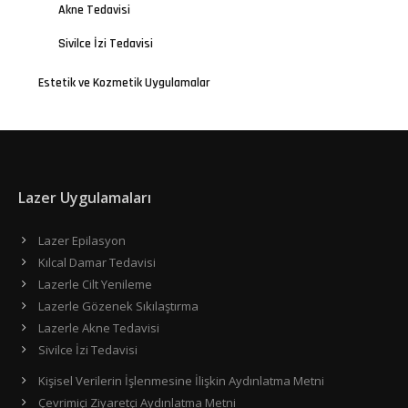
Akne Tedavisi
Sivilce İzi Tedavisi
Estetik ve Kozmetik Uygulamalar
Lazer Uygulamaları
Lazer Epilasyon
Kılcal Damar Tedavisi
Lazerle Cilt Yenileme
Lazerle Gözenek Sıkılaştırma
Lazerle Akne Tedavisi
Sivilce İzi Tedavisi
Kişisel Verilerin İşlenmesine İlişkin Aydınlatma Metni
Çevrimiçi Ziyaretçi Aydınlatma Metni