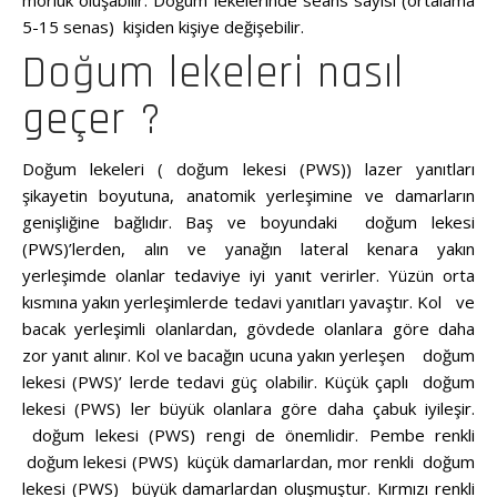
morluk oluşabilir. Doğum lekelerinde seans sayısı (ortalama
5-15 senas) kişiden kişiye değişebilir.
Doğum lekeleri nasıl
geçer ?
Doğum lekeleri ( doğum lekesi (PWS)) lazer yanıtları
şikayetin boyutuna, anatomik yerleşimine ve damarların
genişliğine bağlıdır. Baş ve boyundaki doğum lekesi
(PWS)’lerden, alın ve yanağın lateral kenara yakın
yerleşimde olanlar tedaviye iyi yanıt verirler. Yüzün orta
kısmına yakın yerleşimlerde tedavi yanıtları yavaştır. Kol ve
bacak yerleşimli olanlardan, gövdede olanlara göre daha
zor yanıt alınır. Kol ve bacağın ucuna yakın yerleşen doğum
lekesi (PWS)’ lerde tedavi güç olabilir. Küçük çaplı doğum
lekesi (PWS) ler büyük olanlara göre daha çabuk iyileşir.
doğum lekesi (PWS) rengi de önemlidir. Pembe renkli
doğum lekesi (PWS) küçük damarlardan, mor renkli doğum
lekesi (PWS) büyük damarlardan oluşmuştur. Kırmızı renkli