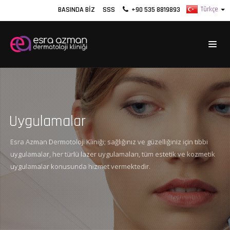
BASINDA BIZ
SSS
+90 535 8819893
Uygulamalar
Esra Azman Dermotoloji Kliniği; sağlığınız ve güzelliğiniz için tıbbi
uygulamalar, her türlü lazer uygulamaları, tüm estetik ve kozmetik
uygulamalar konusunda hizmet vermektedir.