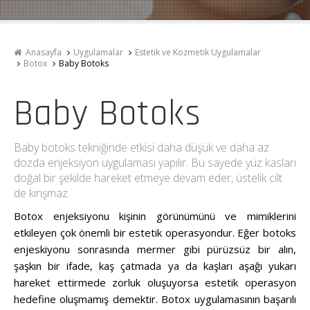
Anasayfa
Uygulamalar
Estetik ve Kozmetik Uygulamalar
Botox
Baby Botoks
Baby Botoks
Baby botoks tekniğinde etkisi daha düşük ve daha az
dozda enjeksiyon uygulaması yapılır. Bu sayede yüz kasları
doğal bir şekilde hareket etmeye devam eder, üstelik cilt
de kırışmaz.
Botox enjeksiyonu kişinin görünümünü ve mimiklerini
etkileyen çok önemli bir estetik operasyondur. Eğer botoks
enjeskiyonu sonrasında mermer gibi pürüzsüz bir alın,
şaşkın bir ifade, kaş çatmada ya da kaşları aşağı yukarı
hareket ettirmede zorluk oluşuyorsa estetik operasyon
hedefine oluşmamış demektir. Botox uygulamasının başarılı