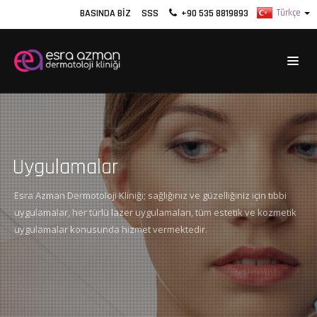
BASINDA BIZ
SSS
+90 535 8819893
Uygulamalar
Esra Azman Dermotoloji Kliniği; sağlığınız ve güzelliğiniz için tıbbi
uygulamalar, her türlü lazer uygulamaları, tüm estetik ve kozmetik
uygulamalar konusunda hizmet vermektedir.