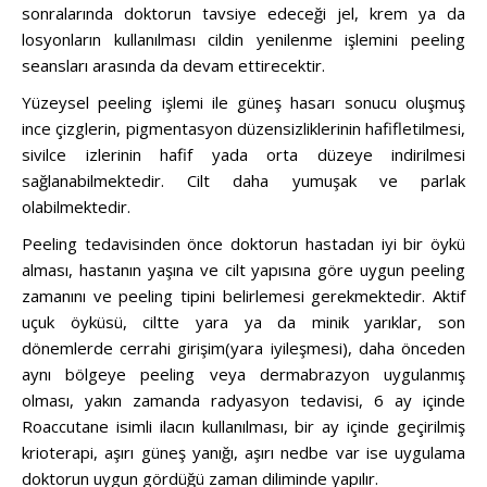
sonralarında doktorun tavsiye edeceği jel, krem ya da
losyonların kullanılması cildin yenilenme işlemini peeling
seansları arasında da devam ettirecektir.
Yüzeysel peeling işlemi ile güneş hasarı sonucu oluşmuş
ince çizglerin, pigmentasyon düzensizliklerinin hafifletilmesi,
sivilce izlerinin hafif yada orta düzeye indirilmesi
sağlanabilmektedir. Cilt daha yumuşak ve parlak
olabilmektedir.
Peeling tedavisinden önce doktorun hastadan iyi bir öykü
alması, hastanın yaşına ve cilt yapısına göre uygun peeling
zamanını ve peeling tipini belirlemesi gerekmektedir. Aktif
uçuk öyküsü, ciltte yara ya da minik yarıklar, son
dönemlerde cerrahi girişim(yara iyileşmesi), daha önceden
aynı bölgeye peeling veya dermabrazyon uygulanmış
olması, yakın zamanda radyasyon tedavisi, 6 ay içinde
Roaccutane isimli ilacın kullanılması, bir ay içinde geçirilmiş
krioterapi, aşırı güneş yanığı, aşırı nedbe var ise uygulama
doktorun uygun gördüğü zaman diliminde yapılır.