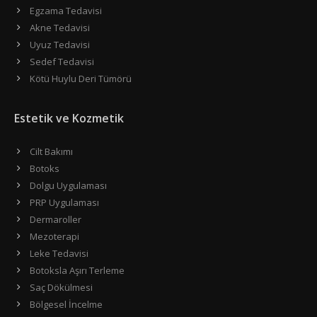
Egzama Tedavisi
Akne Tedavisi
Uyuz Tedavisi
Sedef Tedavisi
Kötü Huylu Deri Tümörü
Estetik ve Kozmetik
Cilt Bakımı
Botoks
Dolgu Uygulaması
PRP Uygulaması
Dermaroller
Mezoterapi
Leke Tedavisi
Botoksla Aşırı Terleme
Saç Dökülmesi
Bölgesel İncelme