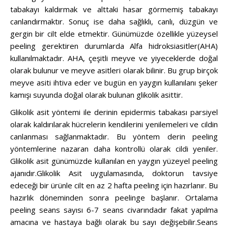
tabakayı kaldırmak ve alttaki hasar görmemiş tabakayı
canlandırmaktır. Sonuç ise daha sağlıklı, canlı, düzgün ve
gergin bir cilt elde etmektir. Günümüzde özellikle yüzeysel
peeling gerektiren durumlarda Alfa hidroksiasitler(AHA)
kullanılmaktadır. AHA, çeşitli meyve ve yiyeceklerde doğal
olarak bulunur ve meyve asitleri olarak bilinir. Bu grup birçok
meyve asiti ihtiva eder ve bugün en yaygın kullanılanı şeker
kamışı suyunda doğal olarak bulunan glikolik asittir.
Glikolik asit yöntemi ile derinin epidermis tabakası parsiyel
olarak kaldırılarak hücrelerin kendilerini yenilemeleri ve cildin
canlanması sağlanmaktadır. Bu yöntem derin peeling
yöntemlerine nazaran daha kontrollü olarak cildi yeniler.
Glikolik asit günümüzde kullanılan en yaygın yüzeyel peeling
ajanıdır.Glikolik Asit uygulamasında, doktorun tavsiye
edeceği bir ürünle cilt en az 2 hafta peeling için hazırlanır. Bu
hazırlık döneminden sonra peelinge başlanır. Ortalama
peeling seans sayısı 6-7 seans civarındadır fakat yapılma
amacına ve hastaya bağlı olarak bu sayı değişebilir.Seans