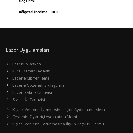
Saç Ekimi
Bölgesel İncelme - HIFU
Lazer Uygulamaları
Lazer Epilasyon
Kılcal Damar Tedavisi
Lazerle Cilt Yenileme
Lazerle Gözenek Sıkılaştırma
Lazerle Akne Tedavisi
Sivilce İzi Tedavisi
Kişisel Verilerin İşlenmesine İlişkin Aydınlatma Metni
Çevrimiçi Ziyaretçi Aydınlatma Metni
Kişisel Verilerin Korunmasına İlişkin Başvuru Formu