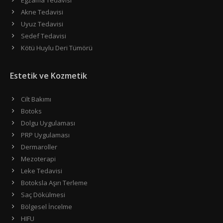
Egzama Tedavisi
Akne Tedavisi
Uyuz Tedavisi
Sedef Tedavisi
Kötü Huylu Deri Tümörü
Estetik ve Kozmetik
Cilt Bakımı
Botoks
Dolgu Uygulaması
PRP Uygulaması
Dermaroller
Mezoterapi
Leke Tedavisi
Botoksla Aşırı Terleme
Saç Dökülmesi
Bölgesel İncelme
HIFU