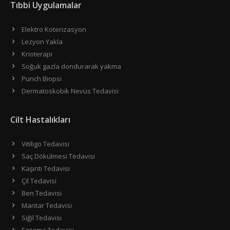
Tıbbi Uygulamalar
Elektro Koterizasyon
Lezyon Yakla
Krioterapi
Soğuk gazla dondurarak yakma
Punch Biopsi
Dermatoskobik Nevüs Tedavisi
Cilt Hastalıkları
Vitiligo Tedavisi
Saç Dökülmesi Tedavisi
Kaşıntı Tedavisi
Çil Tedavisi
Ben Tedavisi
Mantar Tedavisi
Siğil Tedavisi